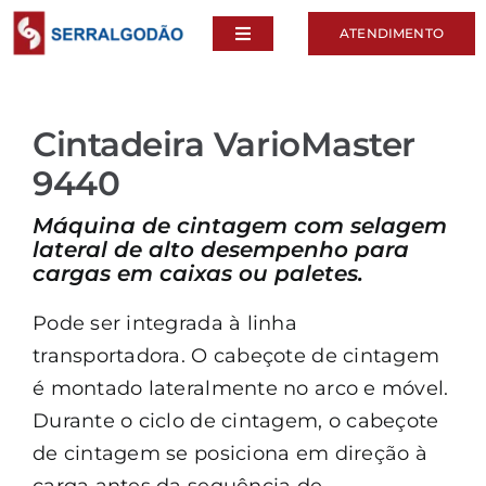
Skip
ATENDIMENTO
Toggle
to
Navigation
content
Empresa
Cintadeira VarioMaster
Linha de Produtos
9440
Máquina de cintagem com selagem
Serviços
lateral de alto desempenho para
cargas em caixas ou paletes.
Blog
Pode ser integrada à linha
transportadora. O cabeçote de cintagem
é montado lateralmente no arco e móvel.
Durante o ciclo de cintagem, o cabeçote
de cintagem se posiciona em direção à