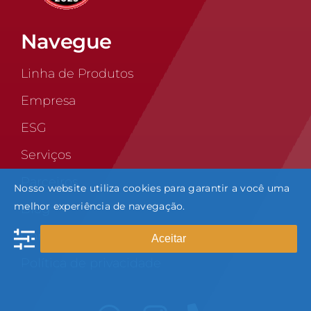
Navegue
Linha de Produtos
Empresa
ESG
Serviços
Parceiros
Nosso website utiliza cookies para garantir a você uma
melhor experiência de navegação.
Blog
Contato
Aceitar
Política de privacidade